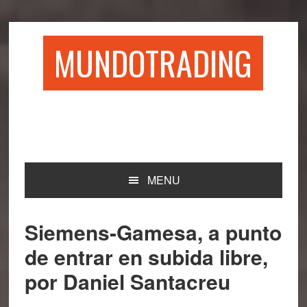
Saltar
Saltar
Saltar
Saltar
a
al
a
al
la
contenido
la
pie
MUNDOTRADING
navegación
principal
barra
de
principal
lateral
página
principal
MENU
Siemens-Gamesa, a punto
de entrar en subida libre,
por Daniel Santacreu