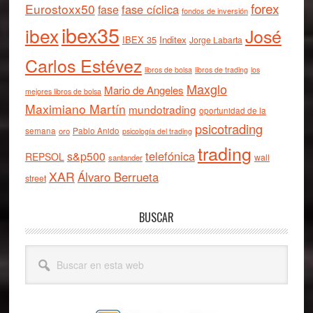
forex
Eurostoxx50
fase cíclica
fase
fondos de inversión
ibex35
ibex
José
IBEX 35
Inditex
Jorge Labarta
Carlos Estévez
libros de bolsa
libros de trading
los
Maxglo
Mario de Angeles
mejores libros de bolsa
Maximiano Martín
mundotrading
oportunidad de la
psicotrading
semana
oro
Pablo Anido
psicología del trading
trading
telefónica
s&p500
REPSOL
wall
santander
XAR
Álvaro Berrueta
street
BUSCAR
Buscar
en
esta
web