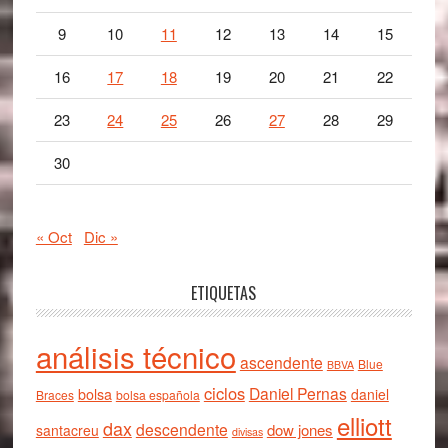
9
10
11
12
13
14
15
16
17
18
19
20
21
22
23
24
25
26
27
28
29
30
« Oct
Dic »
ETIQUETAS
análisis técnico
ascendente
Blue
BBVA
ciclos
Daniel Pernas
bolsa
daniel
Braces
bolsa española
elliott
dax
descendente
dow jones
santacreu
divisas