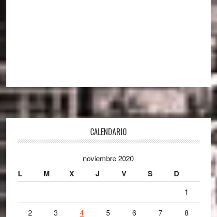
Footer
CALENDARIO
noviembre 2020
L
M
X
J
V
S
D
1
2
3
4
5
6
7
8