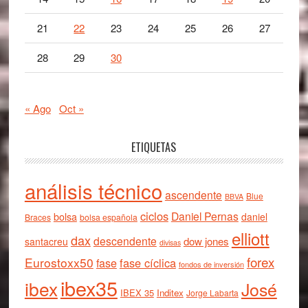
21
22
23
24
25
26
27
28
29
30
« Ago
Oct »
ETIQUETAS
análisis técnico
ascendente
Blue
BBVA
ciclos
Daniel Pernas
bolsa
daniel
Braces
bolsa española
elliott
dax
descendente
dow jones
santacreu
divisas
forex
Eurostoxx50
fase cíclica
fase
fondos de inversión
ibex35
ibex
José
IBEX 35
Inditex
Jorge Labarta