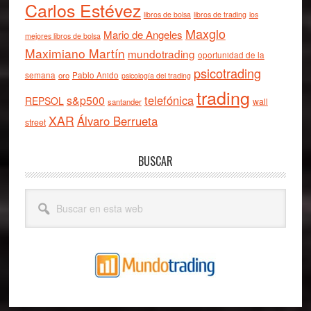
Carlos Estévez
libros de bolsa
libros de trading
los
Maxglo
Mario de Angeles
mejores libros de bolsa
Maximiano Martín
mundotrading
oportunidad de la
psicotrading
semana
oro
Pablo Anido
psicología del trading
trading
telefónica
s&p500
REPSOL
wall
santander
XAR
Álvaro Berrueta
street
BUSCAR
Buscar
en
esta
web