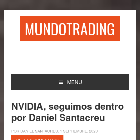
Saltar
Saltar
Saltar
Saltar
a
al
a
al
la
contenido
la
pie
MUNDOTRADING
navegación
principal
barra
de
principal
lateral
página
principal
MENU
NVIDIA, seguimos dentro
por Daniel Santacreu
POR
DANIEL SANTACREU
.
1 SEPTIEMBRE, 2020
DEJA UN COMENTARIO