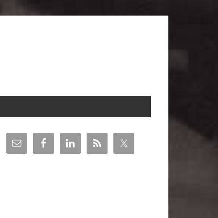
arra
teral
incipal