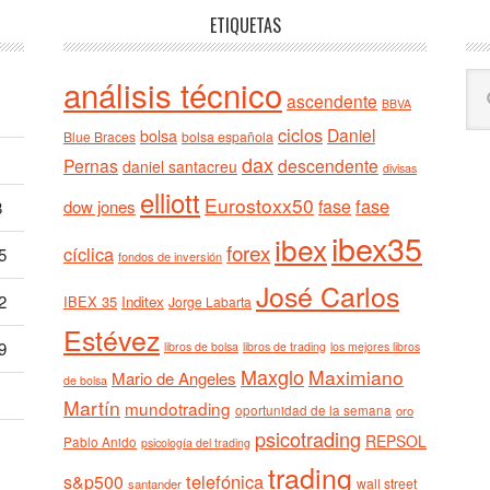
ETIQUETAS
Bu
análisis técnico
ascendente
BBVA
en
ciclos
est
Daniel
bolsa
Blue Braces
bolsa española
we
1
dax
Pernas
descendente
daniel santacreu
divisas
elliott
Eurostoxx50
fase
fase
dow jones
8
ibex35
ibex
forex
cíclica
5
fondos de inversión
José Carlos
2
IBEX 35
Inditex
Jorge Labarta
Estévez
9
libros de bolsa
libros de trading
los mejores libros
Maxglo
Maximiano
Mario de Angeles
de bolsa
Martín
mundotrading
oportunidad de la semana
oro
psicotrading
REPSOL
Pablo Anido
psicología del trading
trading
telefónica
s&p500
wall street
santander