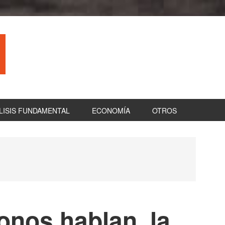
LISIS FUNDAMENTAL
ECONOMÍA
OTROS
B
la
pr
onos hablan, la