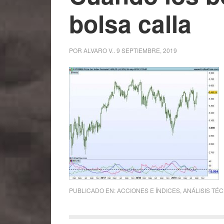
bolsa calla
POR
ALVARO V.
.
9 SEPTIEMBRE, 2019
PUBLICADO EN:
ACCIONES E ÍNDICES
,
ANÁLISIS TÉ