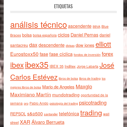
ETIQUETAS
análisis técnico
ascendente
Blue
BBVA
ciclos
Daniel Pernas
bolsa
daniel
Braces
bolsa española
elliott
dax
descendente
dow jones
santacreu
divisas
forex
Eurostoxx50
fase cíclica
fase
fondos de inversión
ibex35
ibex
José
IBEX 35
Inditex
Jorge Labarta
Carlos Estévez
libros de bolsa
libros de trading
los
Maxglo
Mario de Angeles
mejores libros de bolsa
Maximiano Martín
mundotrading
oportunidad de la
psicotrading
semana
oro
Pablo Anido
psicología del trading
trading
telefónica
s&p500
REPSOL
wall
santander
XAR
Álvaro Berrueta
street