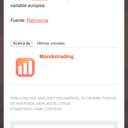
variable europea.
Fuente:
Patrimonia
Acerca de
Últimas entradas
Mundotrading
PUBLICADO EN:
ANÁLISIS FUNDAMENTAL
,
ECONOMÍA
,
FONDOS
DE INVERSIÓN
,
MERCADOS
,
OTROS
ETIQUETADO COMO:
CARTERA