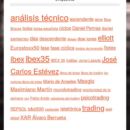
análisis técnico
ascendente
Blue
BBVA
ciclos
Daniel Pernas
bolsa
daniel
Braces
bolsa española
elliott
dax
descendente
dow jones
santacreu
divisas
forex
Eurostoxx50
fase cíclica
fase
fondos de inversión
ibex35
ibex
José
IBEX 35
Inditex
Jorge Labarta
Carlos Estévez
libros de bolsa
libros de trading
los
Maxglo
Mario de Angeles
mejores libros de bolsa
Maximiano Martín
mundotrading
oportunidad de la
psicotrading
semana
oro
Pablo Anido
psicología del trading
trading
telefónica
s&p500
REPSOL
wall
santander
XAR
Álvaro Berrueta
street