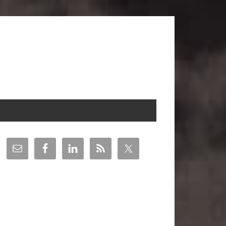
arra
teral
incipal