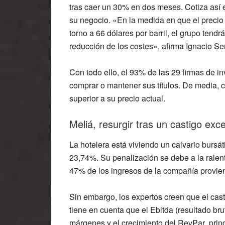
tras
caer un 30% en dos meses
. Cotiza así 
su negocio. «En la medida en que el precio 
torno a 66 dólares por barril, el grupo te
ndrá
reducción de los costes», afirma Ignacio Ser
Con todo ello,
el 93% de las 29 firmas
de in
comprar o mantener
sus títulos. De media, 
superior
a su precio actual.
Meliá, resurgir tras un castigo exc
La hotelera está viviendo un calvario bursát
23,74%
. Su penalización se debe a la
ralen
47% de los ingresos de la compañía provien
Sin embargo, los expertos creen que
el cas
tiene en cuenta que el
Ebitda
(resultado bru
márgenes y el
crecimiento del RevPar
, pri