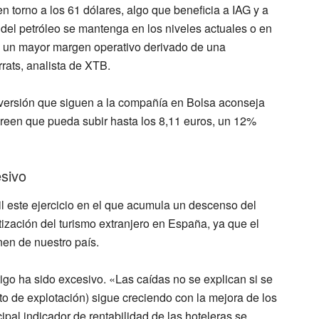
en torno a los
61 dólares
, algo que beneficia a IAG y a
del petróleo se mantenga en los niveles actuales o en
 un mayor margen operativo
derivado de una
rats, analista de XTB.
versión que siguen a la compañía en Bolsa
aconseja
creen que pueda subir hasta los 8,11 euros,
un 12%
esivo
il
este ejercicio
en el que acumula un
descenso del
tización del turismo extranjero en España
, ya que el
en de nuestro país.
tigo ha sido excesivo
. «Las caídas no se explican si se
to de explotación)
sigue creciendo
con la mejora de los
ncipal indicador de rentabilidad de las hoteleras se