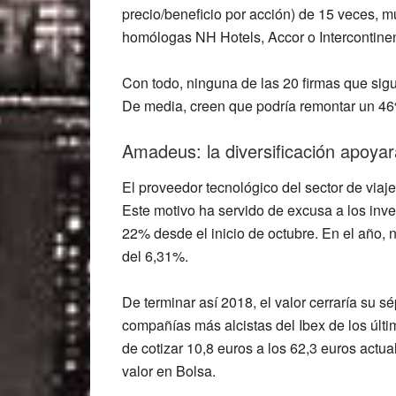
precio/beneficio por acción) de
15 veces
, m
homólogas NH Hotels, Accor o Intercontinen
Con todo,
ninguna de las 20 firmas
que sigu
De media, creen que
podría remontar un 4
Amadeus: la diversificación apoya
El proveedor tecnológico del sector de viaj
Este motivo ha servido de excusa a los inve
22% desde el inicio de octubre
. En el
año
, 
del
6,31%
.
De terminar así 2018, el valor cerraría
su sé
compañías más alcistas del Ibex de los últ
de cotizar 10,8 euros a los 62,3 euros actua
valor en Bolsa.