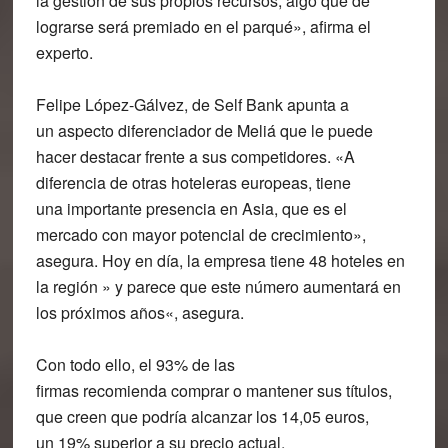
la gestión de sus propios recursos, algo que de
lograrse será premiado en el parqué», afirma el
experto.
Felipe López-Gálvez, de Self Bank apunta a
un
aspecto diferenciador
de Meliá que le puede
hacer destacar frente a sus competidores. «A
diferencia de otras hoteleras europeas, tiene
una
importante presencia en Asia
, que es el
mercado con mayor potencial de crecimiento»,
asegura. Hoy en día, la empresa tiene
48 hoteles en
la región
» y parece que este número
aumentará en
los próximos años
«, asegura.
Con todo ello, el
93% de las
firmas
recomienda
comprar o mantener
sus títulos,
que creen que podría alcanzar los 14,05 euros,
un
19% superior
a su precio actual.