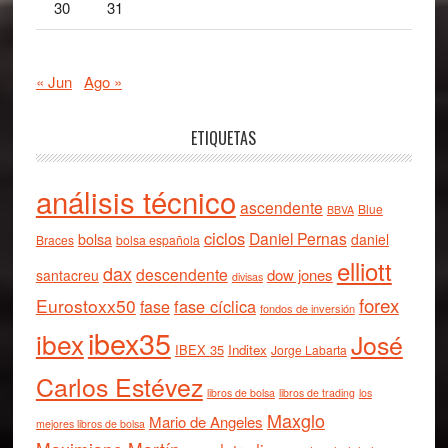
30
31
« Jun
Ago »
ETIQUETAS
análisis técnico
ascendente
Blue
BBVA
ciclos
Daniel Pernas
bolsa
daniel
Braces
bolsa española
elliott
dax
descendente
dow jones
santacreu
divisas
forex
Eurostoxx50
fase cíclica
fase
fondos de inversión
ibex35
ibex
José
IBEX 35
Inditex
Jorge Labarta
Carlos Estévez
libros de bolsa
libros de trading
los
Maxglo
Mario de Angeles
mejores libros de bolsa