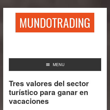
Saltar
Saltar
Saltar
Saltar
a
al
a
al
la
contenido
la
pie
MUNDOTRADING
navegación
principal
barra
de
principal
lateral
página
principal
MENU
Tres valores del sector
turístico para ganar en
vacaciones