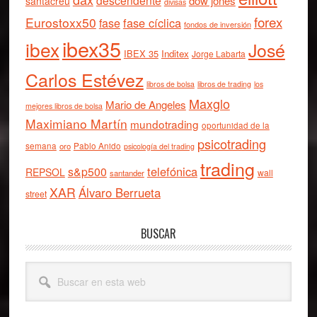
descendente
dow jones
santacreu
divisas
forex
Eurostoxx50
fase cíclica
fase
fondos de inversión
ibex35
ibex
José
IBEX 35
Inditex
Jorge Labarta
Carlos Estévez
libros de bolsa
libros de trading
los
Maxglo
Mario de Angeles
mejores libros de bolsa
Maximiano Martín
mundotrading
oportunidad de la
psicotrading
semana
oro
Pablo Anido
psicología del trading
trading
telefónica
s&p500
REPSOL
wall
santander
XAR
Álvaro Berrueta
street
BUSCAR
Buscar
en
esta