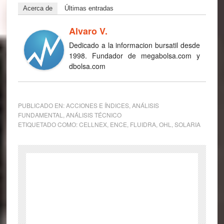
Acerca de
Últimas entradas
Alvaro V.
Dedicado a la informacion bursatil desde
1998. Fundador de megabolsa.com y
dbolsa.com
PUBLICADO EN:
ACCIONES E ÍNDICES
,
ANÁLISIS
FUNDAMENTAL
,
ANÁLISIS TÉCNICO
ETIQUETADO COMO:
CELLNEX
,
ENCE
,
FLUIDRA
,
OHL
,
SOLARIA