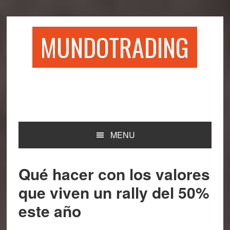
Saltar
Saltar
Saltar
Saltar
a
al
a
al
la
contenido
la
pie
MUNDOTRADING
navegación
principal
barra
de
principal
lateral
página
principal
MENU
Qué hacer con los valores
que viven un rally del 50%
este año