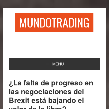
Saltar
Saltar
Saltar
Saltar
a
al
a
al
la
contenido
la
pie
MUNDOTRADING
navegación
principal
barra
de
principal
lateral
página
principal
MENU
¿La falta de progreso en
las negociaciones del
Brexit está bajando el
valor de la libra?