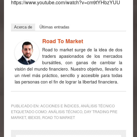
https://www.youtube.com/watch?v=cm9tYHbzYUU
Acerca de
Últimas entradas
Road To Market
Road to market surge de la idea de dos
traders apasionados de los mercados
bursátiles, con ganas de cambiar la
visión del mundo financiero. Nuestro objetivo, llevarlo a
un nivel más práctico, sencillo y accesible para todas
las personas con el fin de lograr la libertad financiera.
PUBLICADO EN:
ACCIONES E ÍNDICES
,
ANÁLISIS TÉCNICO
ETIQUETADO COMO:
ANÁLISIS TÉCNICO
,
DAY TRADING PRE
MARKET
,
IBEX35
,
ROAD TO MARKET