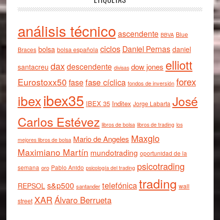
análisis técnico
ascendente
Blue
BBVA
ciclos
Daniel Pernas
bolsa
daniel
Braces
bolsa española
elliott
dax
descendente
dow jones
santacreu
divisas
forex
Eurostoxx50
fase cíclica
fase
fondos de inversión
ibex35
ibex
José
IBEX 35
Inditex
Jorge Labarta
Carlos Estévez
libros de bolsa
libros de trading
los
Maxglo
Mario de Angeles
mejores libros de bolsa
Maximiano Martín
mundotrading
oportunidad de la
psicotrading
semana
oro
Pablo Anido
psicología del trading
trading
telefónica
s&p500
REPSOL
wall
santander
XAR
Álvaro Berrueta
street