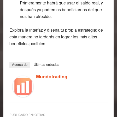
Primeramente habrá que usar el saldo real, y
después ya podremos beneficiarnos del que
nos han ofrecido.
Explora la interfaz y diseña tu propia estrategia; de
esta manera no tardarás en lograr los más altos
beneficios posibles.
Acerca de
Últimas entradas
Mundotrading
PUBLICADO EN:
OTRAS