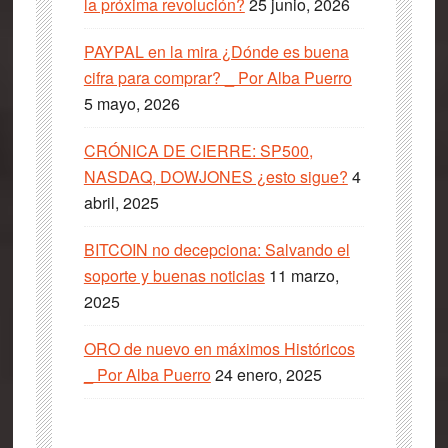
la próxima revolución?
25 junio, 2026
PAYPAL en la mira ¿Dónde es buena
cifra para comprar? _ Por Alba Puerro
5 mayo, 2026
CRÓNICA DE CIERRE: SP500,
NASDAQ, DOWJONES ¿esto sigue?
4
abril, 2025
BITCOIN no decepciona: Salvando el
soporte y buenas noticias
11 marzo,
2025
ORO de nuevo en máximos Históricos
_ Por Alba Puerro
24 enero, 2025