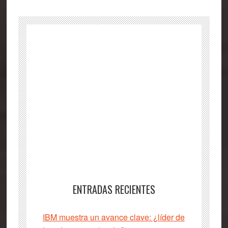
ENTRADAS RECIENTES
IBM muestra un avance clave: ¿líder de