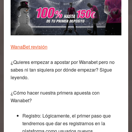
WanaBet revisión
¿Quieres empezar a apostar por Wanabet pero no
sabes ni tan siquiera por dónde empezar? Sigue
leyendo.
¿Cómo hacer nuestra primera apuesta con
Wanabet?
Registro:
Lógicamente, el primer paso que
tendremos que dar es registrarnos en la
plataforma como usuarios nuevos.