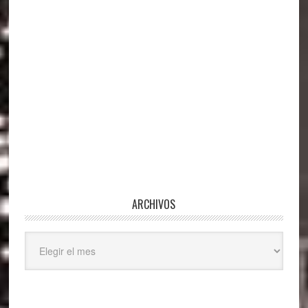
ARCHIVOS
Archivos