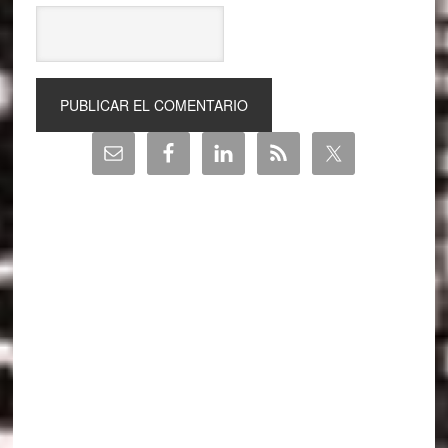
Barra
lateral
principal