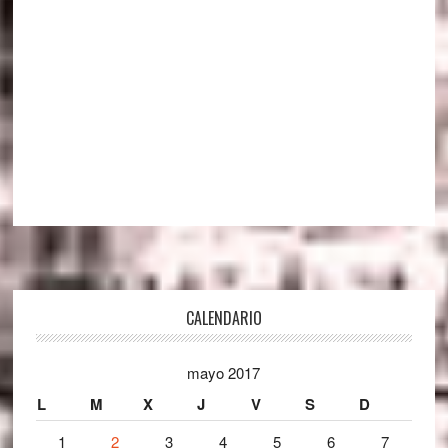
Footer
CALENDARIO
mayo 2017
L
M
X
J
V
S
D
1
2
3
4
5
6
7