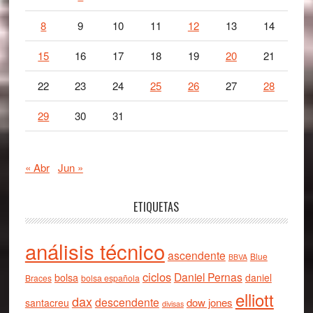
8
9
10
11
12
13
14
15
16
17
18
19
20
21
22
23
24
25
26
27
28
29
30
31
« Abr
Jun »
ETIQUETAS
análisis técnico
ascendente
Blue
BBVA
ciclos
Daniel Pernas
bolsa
daniel
Braces
bolsa española
elliott
dax
descendente
dow jones
santacreu
divisas