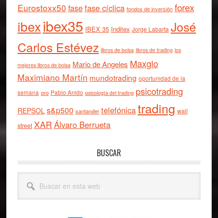
forex
Eurostoxx50
fase cíclica
fase
fondos de inversión
ibex35
ibex
José
IBEX 35
Inditex
Jorge Labarta
Carlos Estévez
libros de bolsa
libros de trading
los
Maxglo
Mario de Angeles
mejores libros de bolsa
Maximiano Martín
mundotrading
oportunidad de la
psicotrading
semana
oro
Pablo Anido
psicología del trading
trading
telefónica
s&p500
REPSOL
wall
santander
XAR
Álvaro Berrueta
street
BUSCAR
Buscar
en
esta
web