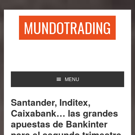
Saltar
Saltar
Saltar
Saltar
a
al
a
al
la
contenido
la
pie
MUNDOTRADING
navegación
principal
barra
de
principal
lateral
página
principal
MENU
Santander, Inditex,
Caixabank… las grandes
apuestas de Bankinter
para el segundo trimestre