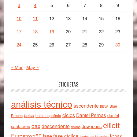
3
4
5
6
7
8
9
10
11
12
13
14
15
16
17
18
19
20
21
22
23
24
25
26
27
28
29
30
« Mar
May »
ETIQUETAS
análisis técnico
ascendente
Blue
BBVA
ciclos
Daniel Pernas
bolsa
daniel
Braces
bolsa española
elliott
dax
descendente
dow jones
santacreu
divisas
forex
Eurostoxx50
fase cíclica
fase
fondos de inversión