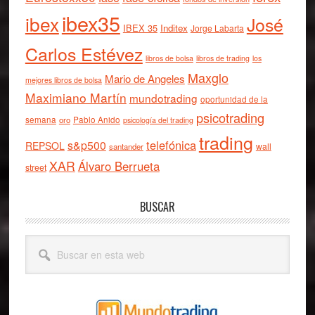
ibex35
ibex
José
IBEX 35
Inditex
Jorge Labarta
Carlos Estévez
libros de bolsa
libros de trading
los
Maxglo
Mario de Angeles
mejores libros de bolsa
Maximiano Martín
mundotrading
oportunidad de la
psicotrading
semana
oro
Pablo Anido
psicología del trading
trading
telefónica
s&p500
REPSOL
wall
santander
XAR
Álvaro Berrueta
street
BUSCAR
Buscar
en
esta
web