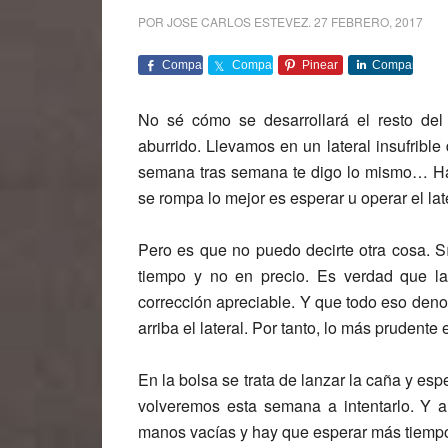
POR
JOSE CARLOS ESTEVEZ
.
27 FEBRERO, 2017
Comparte
Comparte
Pinear
Comparte
No sé cómo se desarrollará el resto de
aburrido. Llevamos en un lateral insufri
semana tras semana te digo lo mismo… Ha
se rompa lo mejor es esperar u operar el la
Pero es que no puedo decirte otra cosa. Sí
tiempo y no en precio. Es verdad que l
corrección apreciable. Y que todo eso denot
arriba el lateral. Por tanto, lo más prudente
En la bolsa se trata de lanzar la caña y esp
volveremos esta semana a intentarlo. Y a
manos vacías y hay que esperar más tiemp