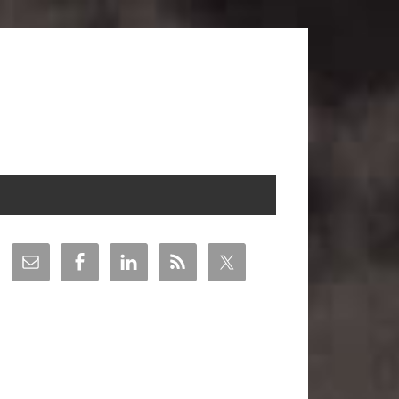
arra
teral
incipal