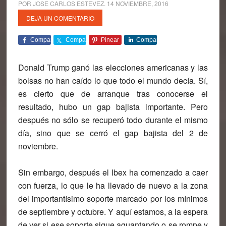
POR
JOSE CARLOS ESTEVEZ
.
14 NOVIEMBRE, 2016
DEJA UN COMENTARIO
Comparte
Comparte
Pinear
Comparte
Donald Trump ganó las elecciones americanas y las
bolsas no han caído lo que todo el mundo decía. Sí,
es cierto que de arranque tras conocerse el
resultado, hubo un gap bajista importante. Pero
después no sólo se recuperó todo durante el mismo
día, sino que se cerró el gap bajista del 2 de
noviembre.
Sin embargo, después el Ibex ha comenzado a caer
con fuerza, lo que le ha llevado de nuevo a la zona
del importantísimo soporte marcado por los mínimos
de septiembre y octubre. Y aquí estamos, a la espera
de ver si ese soporte sigue aguantando o se rompe y