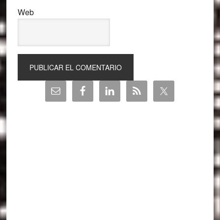
Web
Barra
lateral
principal