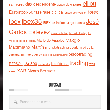
elliott
dax
descendente
dow jones
santacreu
divisas
forex
Eurostoxx50
fase cíclica
fase
fondos de inversión
ibex35
ibex
José
IBEX 35
Inditex
Jorge Labarta
Carlos Estévez
libros de bolsa
libros de trading
los
Maxglo
Mario de Angeles
mejores libros de bolsa
Maximiano Martín
mundotrading
oportunidad de la
psicotrading
semana
oro
Pablo Anido
psicología del trading
trading
telefónica
s&p500
REPSOL
wall
santander
XAR
Álvaro Berrueta
street
BUSCAR
Buscar
en
esta