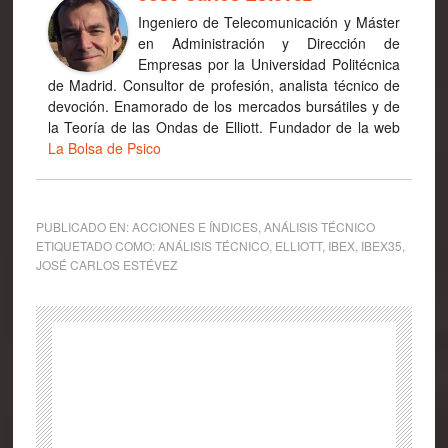
Ingeniero de Telecomunicación y Máster
en Administración y Dirección de
Empresas por la Universidad Politécnica
de Madrid. Consultor de profesión, analista técnico de
devoción. Enamorado de los mercados bursátiles y de
la Teoría de las Ondas de Elliott. Fundador de la web
La Bolsa de Psico
PUBLICADO EN:
ACCIONES E ÍNDICES
,
ANÁLISIS TÉCNICO
ETIQUETADO COMO:
ANÁLISIS TÉCNICO
,
ELLIOTT
,
IBEX
,
IBEX35
,
JOSÉ CARLOS ESTÉVEZ