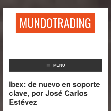
Saltar
Saltar
Saltar
Saltar
a
al
a
al
la
contenido
la
pie
MUNDOTRADING
navegación
principal
barra
de
principal
lateral
página
principal
MENU
Ibex: de nuevo en soporte
clave, por José Carlos
Estévez