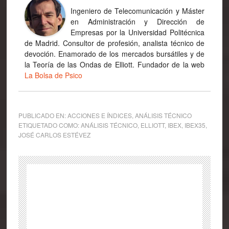
Ingeniero de Telecomunicación y Máster
en Administración y Dirección de
Empresas por la Universidad Politécnica
de Madrid. Consultor de profesión, analista técnico de
devoción. Enamorado de los mercados bursátiles y de
la Teoría de las Ondas de Elliott. Fundador de la web
La Bolsa de Psico
PUBLICADO EN:
ACCIONES E ÍNDICES
,
ANÁLISIS TÉCNICO
ETIQUETADO COMO:
ANÁLISIS TÉCNICO
,
ELLIOTT
,
IBEX
,
IBEX35
,
JOSÉ CARLOS ESTÉVEZ