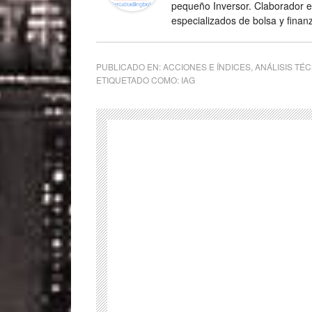
pequeño Inversor. Claborador 
especializados de bolsa y finan
PUBLICADO EN:
ACCIONES E ÍNDICES
,
ANÁLISIS TÉ
ETIQUETADO COMO:
IAG