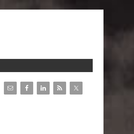
arra
teral
incipal