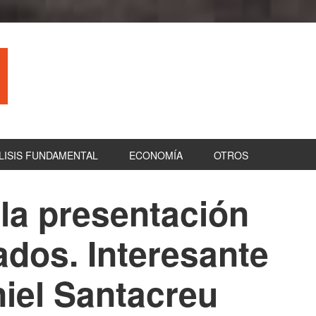
LISIS FUNDAMENTAL
ECONOMÍA
OTROS
 la presentación
B
la
ados. Interesante
pr
niel Santacreu