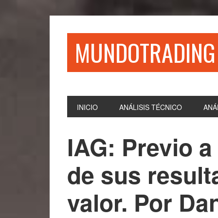
Saltar
Saltar
Saltar
Saltar
a
al
a
al
la
contenido
la
pie
MUNDOTRADING
navegación
principal
barra
de
principal
lateral
página
principal
INICIO
ANÁLISIS TÉCNICO
ANÁ
IAG: Previo a
de sus result
valor. Por Da