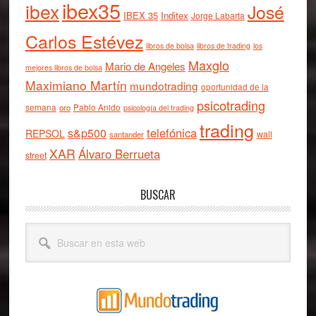
ibex35
ibex
José
IBEX 35
Inditex
Jorge Labarta
Carlos Estévez
libros de bolsa
libros de trading
los
Maxglo
Mario de Angeles
mejores libros de bolsa
Maximiano Martín
mundotrading
oportunidad de la
psicotrading
semana
oro
Pablo Anido
psicología del trading
trading
telefónica
s&p500
REPSOL
wall
santander
XAR
Álvaro Berrueta
street
BUSCAR
Buscar
en
esta
web