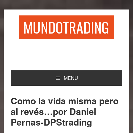
Saltar
Saltar
Saltar
Saltar
a
al
a
al
la
contenido
la
pie
MUNDOTRADING
navegación
principal
barra
de
principal
lateral
página
principal
MENU
Como la vida misma pero
al revés…por Daniel
Pernas-DPStrading