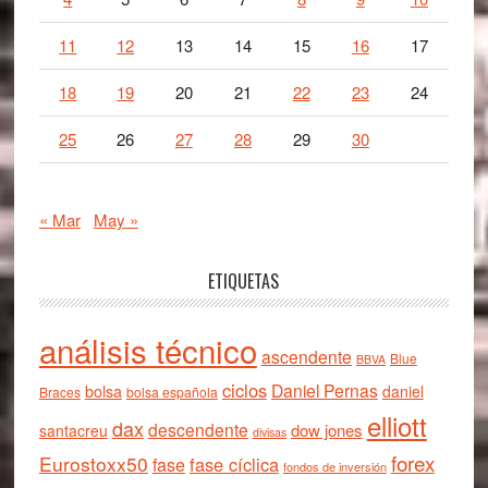
11
12
13
14
15
16
17
18
19
20
21
22
23
24
25
26
27
28
29
30
« Mar
May »
ETIQUETAS
análisis técnico
ascendente
Blue
BBVA
ciclos
Daniel Pernas
bolsa
daniel
Braces
bolsa española
elliott
dax
descendente
dow jones
santacreu
divisas
forex
Eurostoxx50
fase cíclica
fase
fondos de inversión