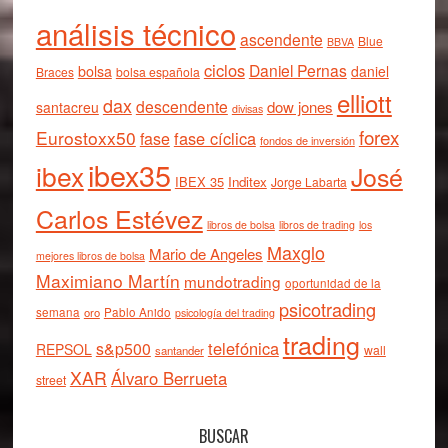
análisis técnico
ascendente
Blue
BBVA
ciclos
Daniel Pernas
bolsa
daniel
Braces
bolsa española
elliott
dax
descendente
dow jones
santacreu
divisas
forex
Eurostoxx50
fase cíclica
fase
fondos de inversión
ibex35
ibex
José
IBEX 35
Inditex
Jorge Labarta
Carlos Estévez
libros de bolsa
libros de trading
los
Maxglo
Mario de Angeles
mejores libros de bolsa
Maximiano Martín
mundotrading
oportunidad de la
psicotrading
semana
oro
Pablo Anido
psicología del trading
trading
telefónica
s&p500
REPSOL
wall
santander
XAR
Álvaro Berrueta
street
BUSCAR