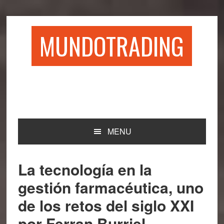
Saltar
Saltar
Saltar
Saltar
a
al
a
al
la
contenido
la
pie
MUNDOTRADING
navegación
principal
barra
de
principal
lateral
página
principal
MENU
La tecnología en la
gestión farmacéutica, uno
de los retos del siglo XXI
por Ferran Burriel