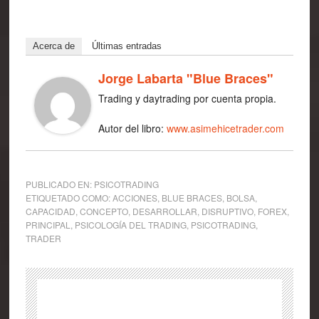
Acerca de
Últimas entradas
Jorge Labarta "Blue Braces"
Trading y daytrading por cuenta propia.
Autor del libro:
www.asimehicetrader.com
PUBLICADO EN:
PSICOTRADING
ETIQUETADO COMO:
ACCIONES
,
BLUE BRACES
,
BOLSA
,
CAPACIDAD
,
CONCEPTO
,
DESARROLLAR
,
DISRUPTIVO
,
FOREX
,
PRINCIPAL
,
PSICOLOGÍA DEL TRADING
,
PSICOTRADING
,
TRADER