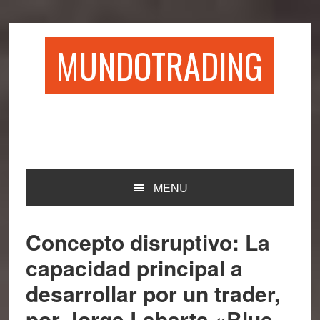
Saltar
Saltar
Saltar
Saltar
a
al
a
al
la
contenido
la
pie
MUNDOTRADING
navegación
principal
barra
de
principal
lateral
página
principal
MENU
Concepto disruptivo: La
capacidad principal a
desarrollar por un trader,
por Jorge Labarta «Blue