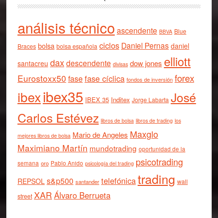
análisis técnico
ascendente
Blue
BBVA
ciclos
Daniel Pernas
bolsa
daniel
Braces
bolsa española
elliott
dax
descendente
dow jones
santacreu
divisas
forex
Eurostoxx50
fase cíclica
fase
fondos de inversión
ibex35
ibex
José
IBEX 35
Inditex
Jorge Labarta
Carlos Estévez
libros de bolsa
libros de trading
los
Maxglo
Mario de Angeles
mejores libros de bolsa
Maximiano Martín
mundotrading
oportunidad de la
psicotrading
semana
oro
Pablo Anido
psicología del trading
trading
telefónica
s&p500
REPSOL
wall
santander
XAR
Álvaro Berrueta
street