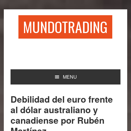
Saltar
Saltar
Saltar
Saltar
a
al
a
al
la
contenido
la
pie
MUNDOTRADING
navegación
principal
barra
de
principal
lateral
página
principal
MENU
Debilidad del euro frente
al dólar australiano y
canadiense por Rubén
Martínez