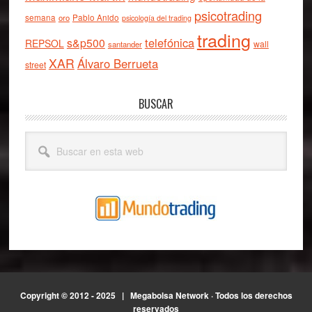
psicotrading
semana
oro
Pablo Anido
psicología del trading
trading
telefónica
s&p500
REPSOL
wall
santander
XAR
Álvaro Berrueta
street
BUSCAR
Buscar
en
esta
web
Copyright © 2012 - 2025 |
Megabolsa Network
· Todos los derechos
reservados