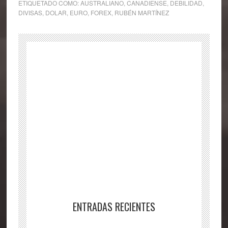
ETIQUETADO COMO:
AUSTRALIANO
,
CANADIENSE
,
DEBILIDAD
,
DIVISAS
,
DOLAR
,
EURO
,
FOREX
,
RUBÉN MARTÍNEZ
ENTRADAS RECIENTES