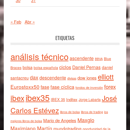
30
31
« Feb
Abr »
ETIQUETAS
análisis técnico
ascendente
Blue
BBVA
ciclos
Daniel Pernas
bolsa
daniel
Braces
bolsa española
elliott
dax
descendente
dow jones
santacreu
divisas
forex
Eurostoxx50
fase cíclica
fase
fondos de inversión
ibex35
ibex
José
IBEX 35
Inditex
Jorge Labarta
Carlos Estévez
libros de bolsa
libros de trading
los
Maxglo
Mario de Angeles
mejores libros de bolsa
Maximiano Martín
mundotrading
oportunidad de la