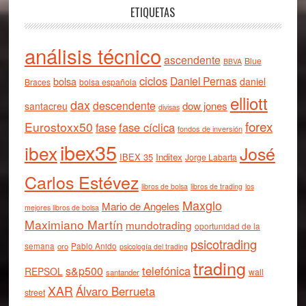
ETIQUETAS
análisis técnico
ascendente
Blue
BBVA
ciclos
Daniel Pernas
bolsa
daniel
Braces
bolsa española
elliott
dax
descendente
dow jones
santacreu
divisas
forex
Eurostoxx50
fase cíclica
fase
fondos de inversión
ibex35
ibex
José
IBEX 35
Inditex
Jorge Labarta
Carlos Estévez
libros de bolsa
libros de trading
los
Maxglo
Mario de Angeles
mejores libros de bolsa
Maximiano Martín
mundotrading
oportunidad de la
psicotrading
semana
oro
Pablo Anido
psicología del trading
trading
telefónica
s&p500
REPSOL
wall
santander
XAR
Álvaro Berrueta
street