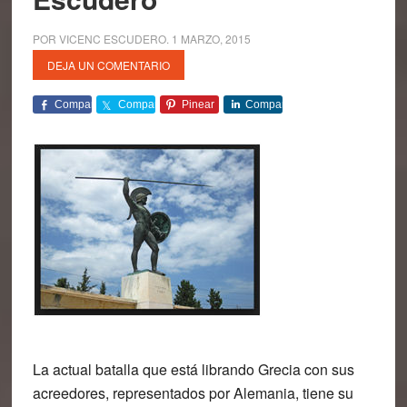
POR
VICENC ESCUDERO
.
1 MARZO, 2015
DEJA UN COMENTARIO
Comparte
Comparte
Pinear
Comparte
La actual batalla que está librando Grecia con sus
acreedores, representados por Alemania, tiene su