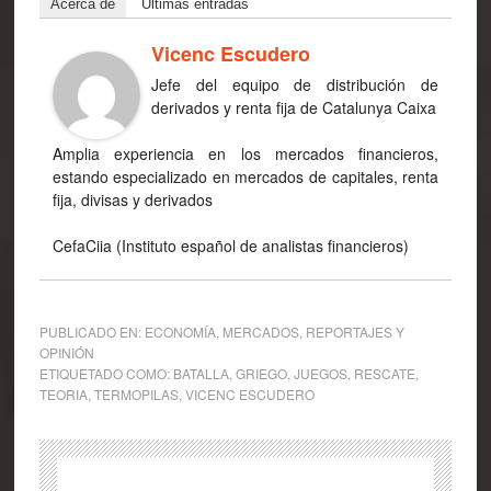
Acerca de
Últimas entradas
Vicenc Escudero
Jefe del equipo de distribución de
derivados y renta fija de Catalunya Caixa
Amplia experiencia en los mercados financieros,
estando especializado en mercados de capitales, renta
fija, divisas y derivados
Cefa­Ciia (Instituto español de analistas financieros)
PUBLICADO EN:
ECONOMÍA
,
MERCADOS
,
REPORTAJES Y
OPINIÓN
ETIQUETADO COMO:
BATALLA
,
GRIEGO
,
JUEGOS
,
RESCATE
,
TEORIA
,
TERMOPILAS
,
VICENC ESCUDERO