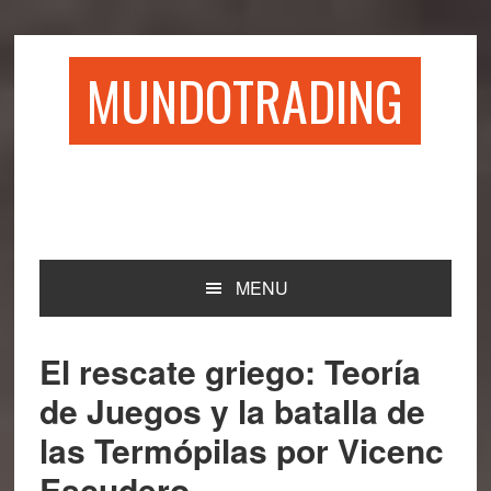
Saltar
Saltar
Saltar
Saltar
a
al
a
al
la
contenido
la
pie
MUNDOTRADING
navegación
principal
barra
de
principal
lateral
página
principal
MENU
El rescate griego: Teoría
de Juegos y la batalla de
las Termópilas por Vicenc
Escudero