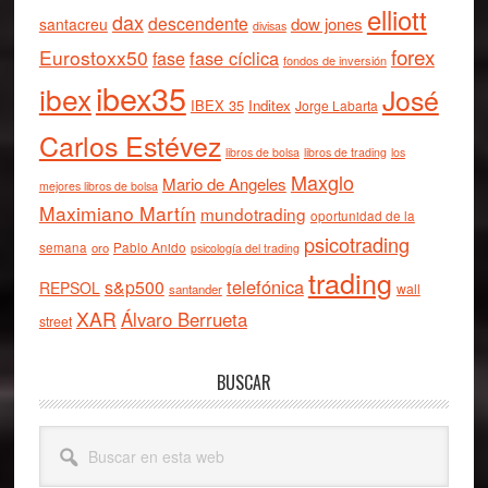
elliott
dax
descendente
dow jones
santacreu
divisas
forex
Eurostoxx50
fase cíclica
fase
fondos de inversión
ibex35
ibex
José
IBEX 35
Inditex
Jorge Labarta
Carlos Estévez
libros de bolsa
libros de trading
los
Maxglo
Mario de Angeles
mejores libros de bolsa
Maximiano Martín
mundotrading
oportunidad de la
psicotrading
semana
oro
Pablo Anido
psicología del trading
trading
telefónica
s&p500
REPSOL
wall
santander
XAR
Álvaro Berrueta
street
BUSCAR
Buscar
en