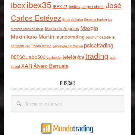
ibex35
ibex
José
IBEX 35
Inditex
Jorge Labarta
Carlos Estévez
libros de bolsa
libros de trading
los
Maxglo
Mario de Angeles
mejores libros de bolsa
Maximiano Martín
mundotrading
oportunidad de la
psicotrading
semana
oro
Pablo Anido
psicología del trading
trading
telefónica
s&p500
REPSOL
wall
santander
XAR
Álvaro Berrueta
street
BUSCAR
Buscar
en
esta
web