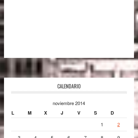
Footer
CALENDARIO
noviembre 2014
L
M
X
J
V
S
D
1
2
3
4
5
6
7
8
9