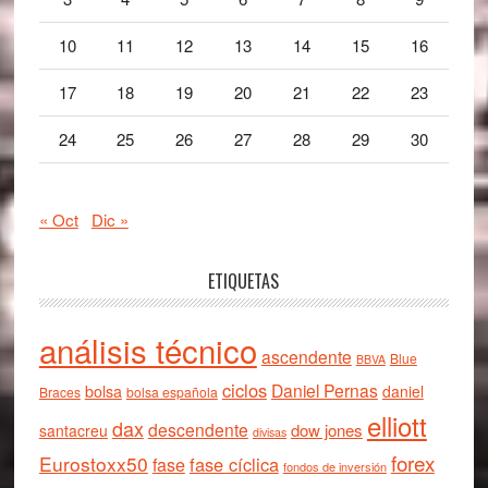
10
11
12
13
14
15
16
17
18
19
20
21
22
23
24
25
26
27
28
29
30
« Oct
Dic »
ETIQUETAS
análisis técnico
ascendente
Blue
BBVA
ciclos
Daniel Pernas
bolsa
daniel
Braces
bolsa española
elliott
dax
descendente
dow jones
santacreu
divisas
forex
Eurostoxx50
fase cíclica
fase
fondos de inversión