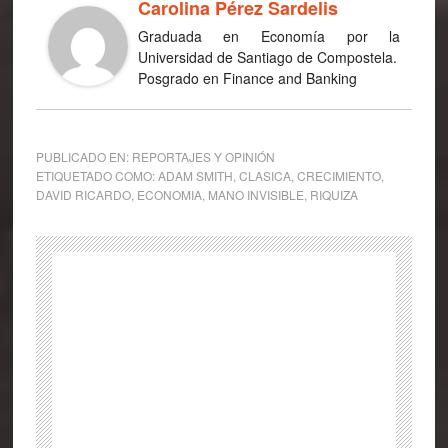
Carolina Pérez Sardelis
Graduada en Economía por la
Universidad de Santiago de Compostela.
Posgrado en Finance and Banking
PUBLICADO EN:
REPORTAJES Y OPINIÓN
ETIQUETADO COMO:
ADAM SMITH
,
CLASICA
,
CRECIMIENTO
,
DAVID RICARDO
,
ECONOMIA
,
MANO INVISIBLE
,
RIQUIZA