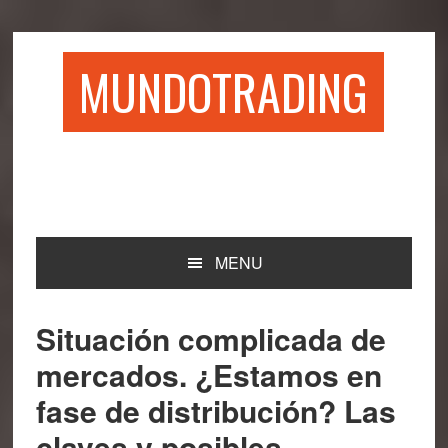
Saltar
Saltar
Saltar
Saltar
a
al
a
al
la
contenido
la
pie
MUNDOTRADING
navegación
principal
barra
de
principal
lateral
página
principal
MENU
Situación complicada de
mercados. ¿Estamos en
fase de distribución? Las
claves y posibles