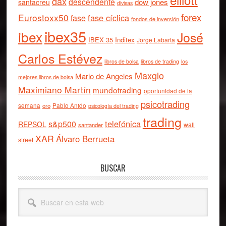
dax
descendente
dow jones
santacreu
divisas
forex
Eurostoxx50
fase cíclica
fase
fondos de inversión
ibex35
ibex
José
IBEX 35
Inditex
Jorge Labarta
Carlos Estévez
libros de bolsa
libros de trading
los
Maxglo
Mario de Angeles
mejores libros de bolsa
Maximiano Martín
mundotrading
oportunidad de la
psicotrading
semana
oro
Pablo Anido
psicología del trading
trading
telefónica
s&p500
REPSOL
wall
santander
XAR
Álvaro Berrueta
street
BUSCAR
Buscar
en
esta