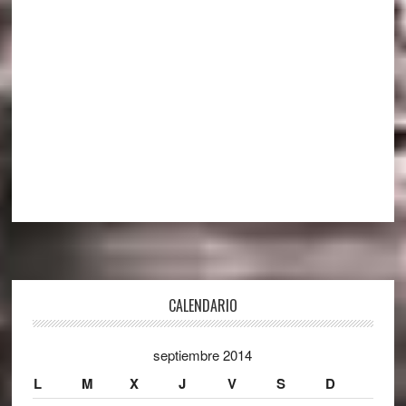
Footer
CALENDARIO
septiembre 2014
L
M
X
J
V
S
D