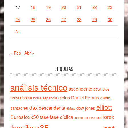
17
18
19
20
21
22
23
24
25
26
27
28
29
30
31
« Feb
Abr »
ETIQUETAS
análisis técnico
ascendente
Blue
BBVA
ciclos
Daniel Pernas
bolsa
daniel
Braces
bolsa española
elliott
dax
descendente
dow jones
santacreu
divisas
forex
Eurostoxx50
fase cíclica
fase
fondos de inversión
ibex35
ibex
José