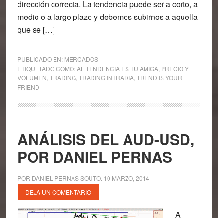
dirección correcta. La tendencia puede ser a corto, a
medio o a largo plazo y debemos subirnos a aquella
que se […]
PUBLICADO EN:
MERCADOS
ETIQUETADO COMO:
AL TENDENCIA ES TU AMIGA
,
PRECIO Y
VOLUMEN
,
TRADING
,
TRADING INTRADIA
,
TREND IS YOUR
FRIEND
ANÁLISIS DEL AUD-USD,
POR DANIEL PERNAS
POR
DANIEL PERNAS SOUTO
.
10 MARZO, 2014
DEJA UN COMENTARIO
A