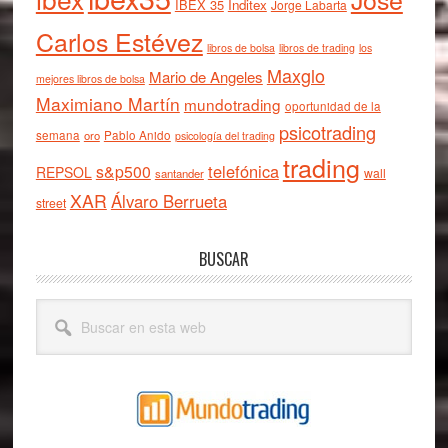
IBEX 35
Inditex
Jorge Labarta
Carlos Estévez
libros de bolsa
libros de trading
los
Maxglo
Mario de Angeles
mejores libros de bolsa
Maximiano Martín
mundotrading
oportunidad de la
psicotrading
semana
oro
Pablo Anido
psicología del trading
trading
telefónica
s&p500
REPSOL
wall
santander
XAR
Álvaro Berrueta
street
BUSCAR
Buscar
en
esta
web