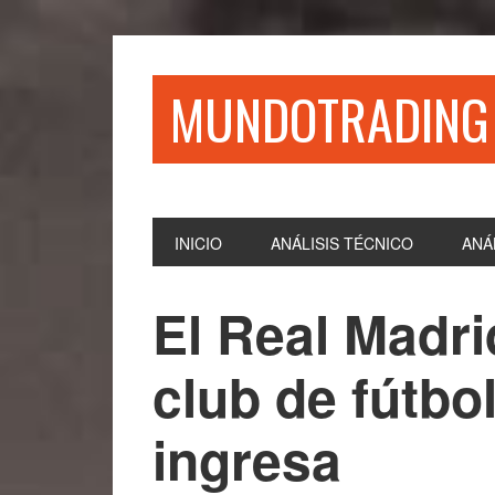
Saltar
Saltar
Saltar
Saltar
a
al
a
al
la
contenido
la
pie
MUNDOTRADING
navegación
principal
barra
de
principal
lateral
página
principal
INICIO
ANÁLISIS TÉCNICO
ANÁ
El Real Madri
club de fútbo
ingresa