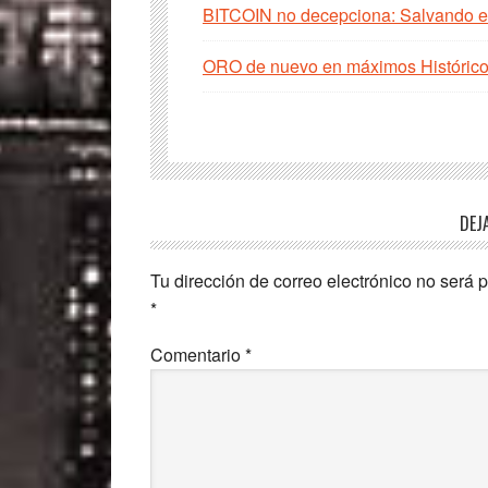
BITCOIN no decepciona: Salvando el
ORO de nuevo en máximos Histórico
Interacciones
DEJ
con
Tu dirección de correo electrónico no será 
los
*
lectores
Comentario
*