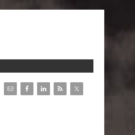
arra
teral
incipal