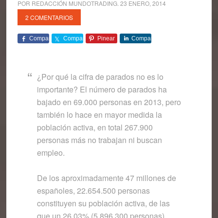
POR
REDACCIÓN MUNDOTRADING
.
23 ENERO, 2014
2 COMENTARIOS
Comparte
Comparte
Pinear
Comparte
¿Por qué la cifra de parados no es lo
importante? El número de parados ha
bajado en 69.000 personas en 2013, pero
también lo hace en mayor medida la
población activa, en total 267.900
personas más no trabajan ni buscan
empleo.
De los aproximadamente 47 millones de
españoles, 22.654.500 personas
constituyen su población activa, de las
que un 26.03% (5.896.300 personas)