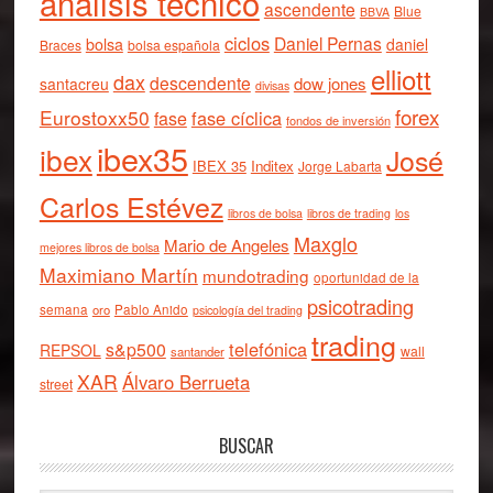
análisis técnico
ascendente
Blue
BBVA
ciclos
Daniel Pernas
bolsa
daniel
Braces
bolsa española
elliott
dax
descendente
dow jones
santacreu
divisas
forex
Eurostoxx50
fase cíclica
fase
fondos de inversión
ibex35
ibex
José
IBEX 35
Inditex
Jorge Labarta
Carlos Estévez
libros de bolsa
libros de trading
los
Maxglo
Mario de Angeles
mejores libros de bolsa
Maximiano Martín
mundotrading
oportunidad de la
psicotrading
semana
oro
Pablo Anido
psicología del trading
trading
telefónica
s&p500
REPSOL
wall
santander
XAR
Álvaro Berrueta
street
BUSCAR