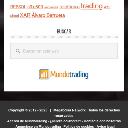
trading
telefónica
s&p500
REPSOL
wall
santander
XAR
Álvaro Berrueta
street
BUSCAR
Buscar
en
esta
web
Copyright © 2012 - 2025 |
Megabolsa Network
· Todos los derechos
reservados
Acerca de Mundotrading
·
¿Quiere colaborar?
·
Contacte con nosotros
·
Anúnciese en Mundotrading
·
Política de cookies
·
Aviso legal