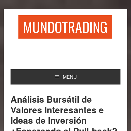
Saltar
Saltar
Saltar
Saltar
a
al
a
al
la
contenido
la
pie
MUNDOTRADING
navegación
principal
barra
de
principal
lateral
página
principal
MENU
Análisis Bursátil de
Valores Interesantes e
Ideas de Inversión
¿Esperando el Pull-back?