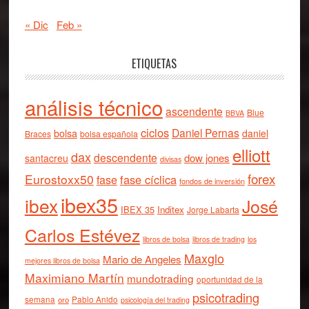
« Dic
Feb »
ETIQUETAS
análisis técnico
ascendente
Blue
BBVA
ciclos
Daniel Pernas
bolsa
daniel
Braces
bolsa española
elliott
dax
descendente
dow jones
santacreu
divisas
forex
Eurostoxx50
fase cíclica
fase
fondos de inversión
ibex35
ibex
José
IBEX 35
Inditex
Jorge Labarta
Carlos Estévez
libros de bolsa
libros de trading
los
Maxglo
Mario de Angeles
mejores libros de bolsa
Maximiano Martín
mundotrading
oportunidad de la
psicotrading
semana
oro
Pablo Anido
psicología del trading