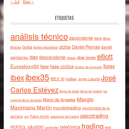
« Jul
Sep »
ETIQUETAS
análisis técnico
ascendente
Blue
BBVA
ciclos
Daniel Pernas
bolsa
daniel
Braces
bolsa española
elliott
dax
descendente
dow jones
santacreu
divisas
forex
Eurostoxx50
fase cíclica
fase
fondos de inversión
ibex35
ibex
José
IBEX 35
Inditex
Jorge Labarta
Carlos Estévez
libros de bolsa
libros de trading
los
Maxglo
Mario de Angeles
mejores libros de bolsa
Maximiano Martín
mundotrading
oportunidad de la
psicotrading
semana
oro
Pablo Anido
psicología del trading
trading
telefónica
s&p500
REPSOL
wall
santander