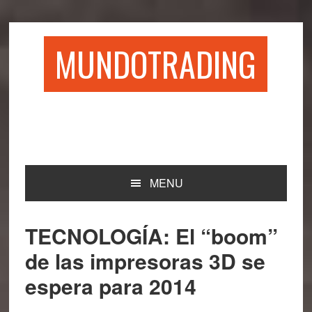
Saltar
Saltar
Saltar
Saltar
a
al
a
al
la
contenido
la
pie
MUNDOTRADING
navegación
principal
barra
de
principal
lateral
página
principal
MENU
TECNOLOGÍA: El “boom”
de las impresoras 3D se
espera para 2014