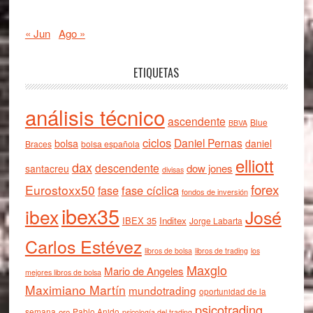
« Jun
Ago »
ETIQUETAS
análisis técnico
ascendente
Blue
BBVA
ciclos
Daniel Pernas
bolsa
daniel
Braces
bolsa española
elliott
dax
descendente
dow jones
santacreu
divisas
forex
Eurostoxx50
fase cíclica
fase
fondos de inversión
ibex35
ibex
José
IBEX 35
Inditex
Jorge Labarta
Carlos Estévez
libros de bolsa
libros de trading
los
Maxglo
Mario de Angeles
mejores libros de bolsa
Maximiano Martín
mundotrading
oportunidad de la
psicotrading
semana
oro
Pablo Anido
psicología del trading