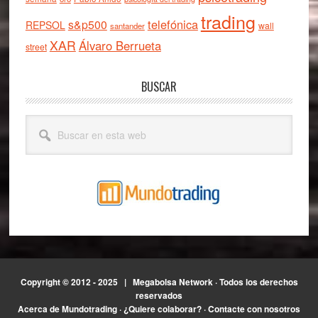
trading
telefónica
s&p500
REPSOL
wall
santander
XAR
Álvaro Berrueta
street
BUSCAR
Buscar
en
esta
web
Copyright © 2012 - 2025 |
Megabolsa Network
· Todos los derechos
reservados
Acerca de Mundotrading
·
¿Quiere colaborar?
·
Contacte con nosotros