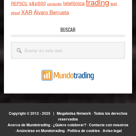
trading
telefónica
s&p500
REPSOL
wall
santander
XAR
Álvaro Berrueta
street
BUSCAR
Buscar
en
esta
web
Copyright © 2012 - 2025 |
Megabolsa Network
· Todos los derechos
reservados
Acerca de Mundotrading
·
¿Quiere colaborar?
·
Contacte con nosotros
·
Anúnciese en Mundotrading
·
Política de cookies
·
Aviso legal