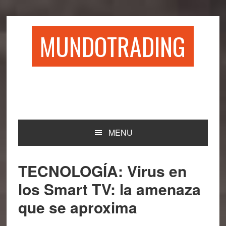
Saltar
Saltar
Saltar
Saltar
a
al
a
al
la
contenido
la
pie
MUNDOTRADING
navegación
principal
barra
de
principal
lateral
página
principal
MENU
TECNOLOGÍA: Virus en
los Smart TV: la amenaza
que se aproxima