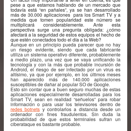
pese a que estamos hablando de un mercado que
todavía está “en pañales”,
ya se han desarrollado
más de 30.000 aplicaciones para los Smart TV
y a
medida que tomen popularidad este número se
multiplicará considerablemente. Ante esta
perspectiva surge una pregunta obligada: ¿cómo
afectará a la seguridad de estos equipos el hecho de
que estén conectados todo el día a la Web?
Aunque en un principio pueda parecer que no hay
un riesgo evidente, siendo que cada fabricante
utiliza un sistema operativo diferente, probablemente
a medio plazo, una vez que se vaya unificando la
tecnología y con la más que probable incursión de
Android,
el riesgo de ser infectado por un virus es
altísimo
, ya que por ejemplo, en los últimos meses
han aparecido más de 140.000 aplicaciones
susceptibles de dañar al popular SO de Google.
Esto sin contar que a buen seguro muchas de estas
aplicaciones especialmente desarrolladas para los
Smart TV, sean en realidad “señuelos” para robar
información o para usar los televisores dentro de
redes botnets
y controlarlos a distancia desde un
ordenador con fines fraudulentos.
Sin duda
la
probabilidad de que estos terminales sufran un
ciberataque es bastante probable.