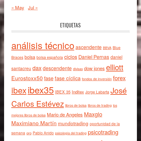
« May
Jul »
ETIQUETAS
análisis técnico
ascendente
Blue
BBVA
ciclos
Daniel Pernas
bolsa
daniel
Braces
bolsa española
elliott
dax
descendente
dow jones
santacreu
divisas
forex
Eurostoxx50
fase cíclica
fase
fondos de inversión
ibex35
ibex
José
IBEX 35
Inditex
Jorge Labarta
Carlos Estévez
libros de bolsa
libros de trading
los
Maxglo
Mario de Angeles
mejores libros de bolsa
Maximiano Martín
mundotrading
oportunidad de la
psicotrading
semana
oro
Pablo Anido
psicología del trading