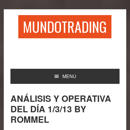
Saltar
Saltar
Saltar
Saltar
a
al
a
al
la
contenido
la
pie
MUNDOTRADING
navegación
principal
barra
de
principal
lateral
página
principal
MENU
ANÁLISIS Y OPERATIVA
DEL DÍA 1/3/13 BY
ROMMEL