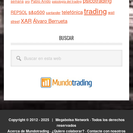
psicotrading
semana
oro
Pablo Anido
psicología del trading
trading
telefónica
s&p500
REPSOL
wall
santander
XAR
Álvaro Berrueta
street
BUSCAR
Buscar
en
esta
web
Copyright © 2012 - 2025 |
Megabolsa Network
· Todos los derechos
reservados
Acerca de Mundotrading
·
¿Quiere colaborar?
·
Contacte con nosotros