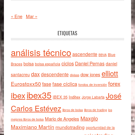
« Ene
Mar »
ETIQUETAS
análisis técnico
ascendente
Blue
BBVA
ciclos
Daniel Pernas
bolsa
daniel
Braces
bolsa española
elliott
dax
descendente
dow jones
santacreu
divisas
forex
Eurostoxx50
fase cíclica
fase
fondos de inversión
ibex35
ibex
José
IBEX 35
Inditex
Jorge Labarta
Carlos Estévez
libros de bolsa
libros de trading
los
Maxglo
Mario de Angeles
mejores libros de bolsa
Maximiano Martín
mundotrading
oportunidad de la