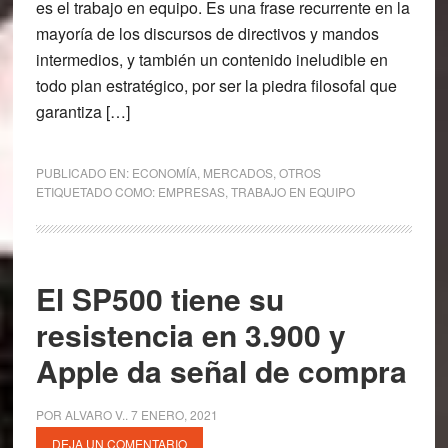
es el trabajo en equipo. Es una frase recurrente en la
mayoría de los discursos de directivos y mandos
intermedios, y también un contenido ineludible en
todo plan estratégico, por ser la piedra filosofal que
garantiza […]
PUBLICADO EN:
ECONOMÍA
,
MERCADOS
,
OTROS
ETIQUETADO COMO:
EMPRESAS
,
TRABAJO EN EQUIPO
El SP500 tiene su
resistencia en 3.900 y
Apple da señal de compra
POR
ALVARO V.
.
7 ENERO, 2021
DEJA UN COMENTARIO