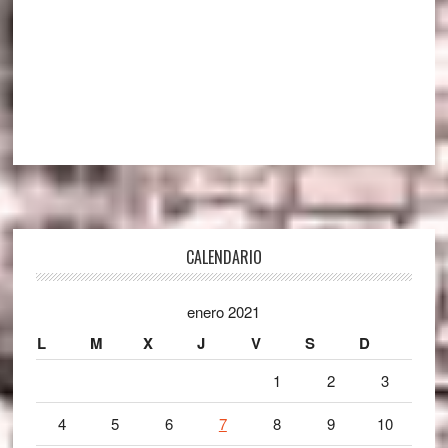
Footer
CALENDARIO
enero 2021
L
M
X
J
V
S
D
1
2
3
4
5
6
7
8
9
10