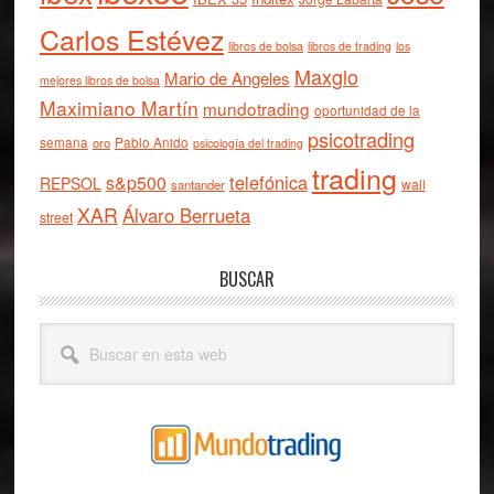
Carlos Estévez
libros de bolsa
libros de trading
los
Maxglo
Mario de Angeles
mejores libros de bolsa
Maximiano Martín
mundotrading
oportunidad de la
psicotrading
semana
oro
Pablo Anido
psicología del trading
trading
telefónica
s&p500
REPSOL
wall
santander
XAR
Álvaro Berrueta
street
BUSCAR
Buscar
en
esta
web