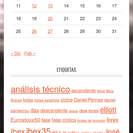
11
12
13
14
15
16
17
18
19
20
21
22
23
24
25
26
27
28
29
30
31
« Dic
Feb »
ETIQUETAS
análisis técnico
ascendente
Blue
BBVA
ciclos
Daniel Pernas
bolsa
daniel
Braces
bolsa española
elliott
dax
descendente
dow jones
santacreu
divisas
forex
Eurostoxx50
fase cíclica
fase
fondos de inversión
ibex35
ibex
José
IBEX 35
Inditex
Jorge Labarta