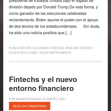
presidente de Estados Unidos bajo el legado de
división dejado por Donald Trump.De esta forma, y
como ganador de las elecciones celebradas
recientemente, Biden asume el poder con el apoyo
de dos tercios de los estadounidenses. Sin duda,
ha sido una notícia positiva que […]
PUBLICADO EN:
ACCIONES E ÍNDICES
,
ANÁLISIS TÉCNICO
ETIQUETADO COMO:
TEXAS INSTRUMENTS
Fintechs y el nuevo
entorno financiero
POR
MUNDOTRADING
.
20 ENERO, 2021
DEJA UN COMENTARIO