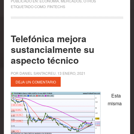
PUBLICADO EN:
ECONOMÍA
,
MERCADOS
,
OTROS
ETIQUETADO COMO:
FINTECHS
Telefónica mejora
sustancialmente su
aspecto técnico
POR
DANIEL SANTACREU
.
13 ENERO, 2021
DEJA UN COMENTARIO
Esta
misma