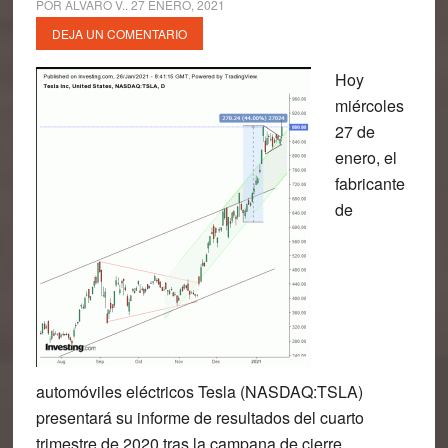
POR
ALVARO V.
.
27 ENERO, 2021
DEJA UN COMENTARIO
Hoy
miércoles
27 de
enero, el
fabricante
de
automóviles eléctricos Tesla (NASDAQ:TSLA)
presentará su informe de resultados del cuarto
trimestre de 2020 tras la campana de cierre.